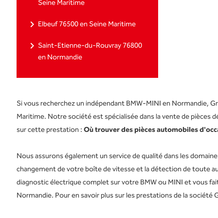
Seine Maritime
navigate_next
Elbeuf 76500 en Seine Maritime
navigate_next
Saint-Etienne-du-Rouvray 76800
en Normandie
Si vous recherchez un indépendant BMW-MINI en Normandie, Group
Maritime. Notre société est spécialisée dans la vente de pièce
sur cette prestation :
Où trouver des pièces automobiles d'occ
Nous assurons également un service de qualité dans les domaines 
changement de votre boîte de vitesse et la détection de toute au
diagnostic électrique complet sur votre BMW ou MINI et vous fait 
Normandie. Pour en savoir plus sur les prestations de la société G