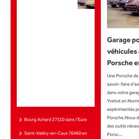
d'activité pour
ce service Où
trouver des
Garage po
pièces
véhicules 
automobiles
Porsche 
d'occasion vers
Dieppe 76
Une Porsche de 
savoir-faire d'e
Seine-Maritime
dans votre garag
?
Yvetot en Norma
expérimentés po
Porsche.Nous d
navigate_next
Bourg Achard 27310 dans l'Eure
des outils néces
navigate_next
Saint-Valéry-en-Caux 76460 en
Porsc...