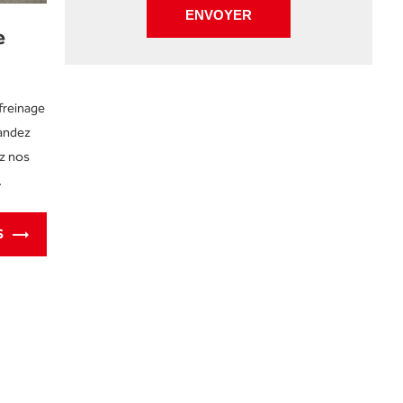
e
freinage
andez
ez nos
.
S