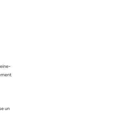
Seine-
nement
se un