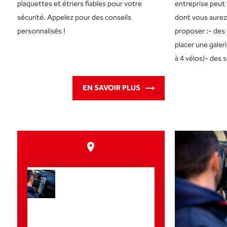
plaquettes et étriers fiables pour votre
entreprise peut 
sécurité. Appelez pour des conseils
dont vous aurez
personnalisés !
proposer :- des b
placer une galer
à 4 vélos)- des s
EN SAVOIR PLUS
place
Nos prestations
sur le secteur de
Dieppe 76