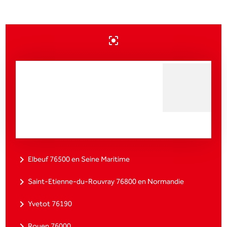
center_focus_strong
Notre zone d'activité pour
ce service Magasin de
pièces de rechange
automobiles Hautot Fils
navigate_next
Elbeuf 76500 en Seine Maritime
navigate_next
Saint-Etienne-du-Rouvray 76800 en Normandie
navigate_next
Yvetot 76190
navigate_next
Rouen 76000