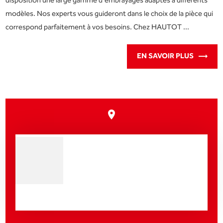
disposition une large gamme d'embrayages adaptés à différents
modèles. Nos experts vous guideront dans le choix de la pièce qui
correspond parfaitement à vos besoins. Chez HAUTOT ...
EN SAVOIR PLUS
place
Nos prestations sur le
secteur de Saint-Valéry-
en-Caux 76460 en Seine
Maritime