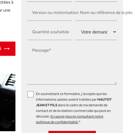
aptées à
ur une
Version ou motorisation
Nom ou référence de la piè
Quantité souhaitée
S
Message*
En soumettant ce formulaire, j'accepte que les
informations saisies soient traitées par
HAUTOT
JEAN ET FILS
dans le cadre de ma demande de
contact et de la relation commerciale qui peut en
découler.
En savoir plus en consultant notre
politique de confidentialité.
*