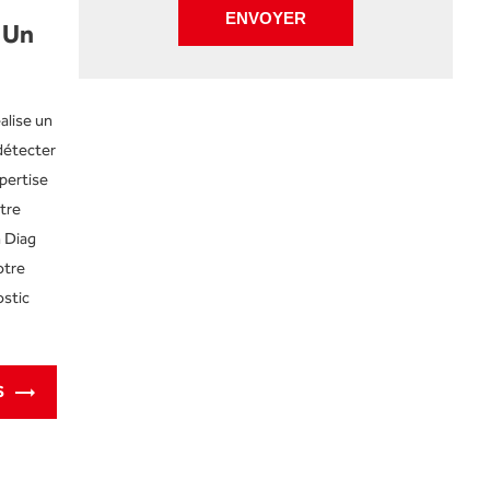
 Un
alise un
détecter
pertise
tre
 Diag
otre
ostic
S