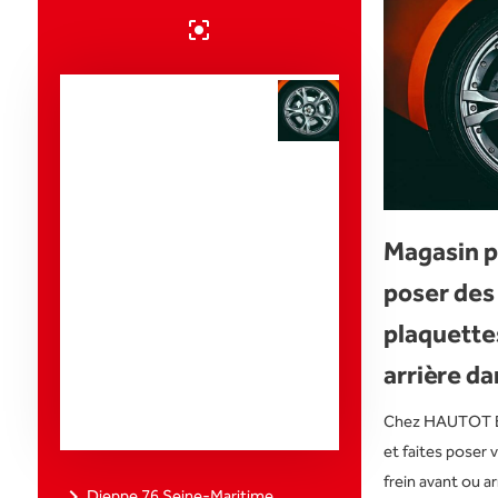
center_focus_strong
Notre zone
d'activité pour
ce service
Fournisseur
Magasin p
pièces
poser des
automobiles
plaquettes
neuves Audi,
arrière da
BMW et
Mercedes
Chez HAUTOT ET
et faites poser 
frein avant ou a
navigate_next
Dieppe 76 Seine-Maritime