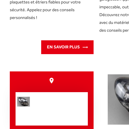
plaquettes et étriers fiables pour votre
impeccable, outi
sécurité. Appelez pour des conseils
Découvrez notre
personnalisés !
avec du matérie
des conseils per
EN SAVOIR PLUS
place
Nos prestations
sur le secteur de
Fécamp 76400