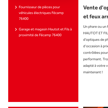
Vente d'o
navigate_next
Fournisseur de pièces pour
véhicules électriques Fécamp
et feux ar
76400
Un phare ou un 
navigate_next
Garage et magasin Hautot et Fils à
HAUTOT ET FILS
proximité de Fécamp 76400
d’optiques de ph
d'occasion à pri
contrôlées pour 
performant. Tr
adapté à votre 
maintenant !