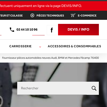
OTEUR ET CULASSE
PIÈCES TECHNIQUES
E-COMMERCE
DEVIS / INFO
02 44 10 10 96
CARROSSERIE
ACCESSOIRES & CONSOMMABLES
Fournisseur pièces automobiles neuves Audi, BMW et Mercedes Fécamp 76400
Rechercher