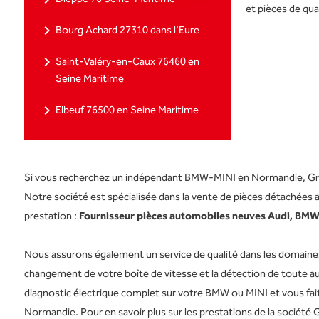
et pièces de qua
navigate_next
Bourg Achard 27310 dans l'Eure
navigate_next
Saint-Valéry-en-Caux 76460 en
Seine Maritime
navigate_next
Elbeuf 76500 en Seine Maritime
Si vous recherchez un indépendant BMW-MINI en Normandie, Group
Notre société est spécialisée dans la vente de pièces détachée
prestation :
Fournisseur pièces automobiles neuves Audi, BMW
Nous assurons également un service de qualité dans les domaines 
changement de votre boîte de vitesse et la détection de toute au
diagnostic électrique complet sur votre BMW ou MINI et vous fait 
Normandie. Pour en savoir plus sur les prestations de la société G